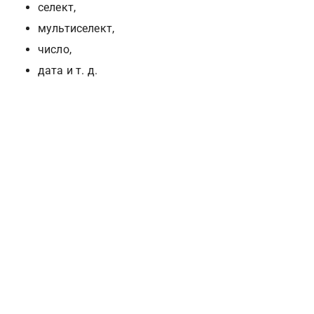
селект, 
мультиселект, 
число, 
дата и т. д.