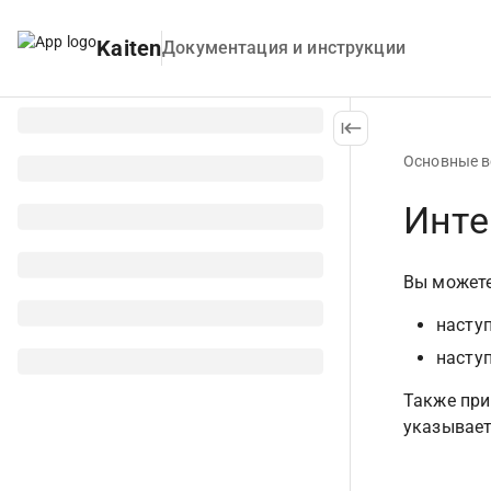
Kaiten
Документация и инструкции
Основные 
Инте
Вы можете 
насту
насту
Также при
указываетс