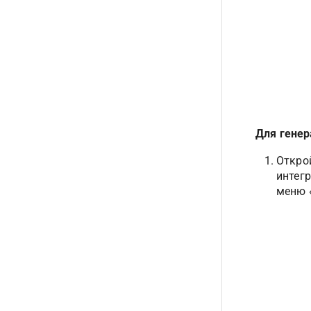
Для генер
Открой
интег
меню 