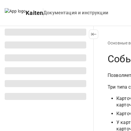
Kaiten
Документация и инструкции
Основные 
Собы
Позволяет
Три типа 
Карто
карто
Карто
У карт
карто