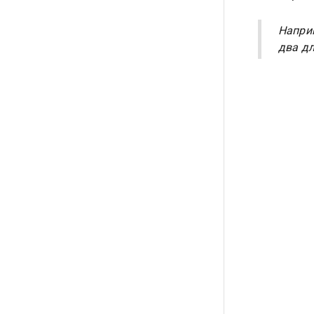
Наприм
два дл