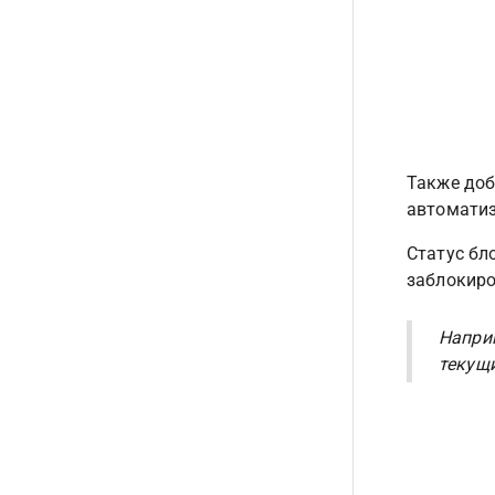
Также доб
автоматиз
Статус бл
заблокиро
Наприм
текущи