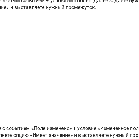
е любым событием + условием «Поле». Далее задаете нужн
ние» и выставляете нужный промежуток.
 с событием «Поле изменено» + условие «Измененное поле
ляете опцию «Имеет значение» и выставляете нужный пр