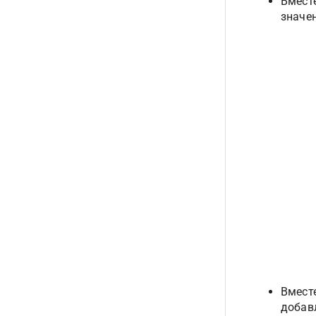
Вмест
значе
Вместе
добав