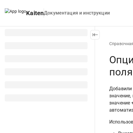
Kaiten
Документация и инструкции
Справочна
Опци
поля
Добавили 
значение,
значение 
автоматиз
Использо