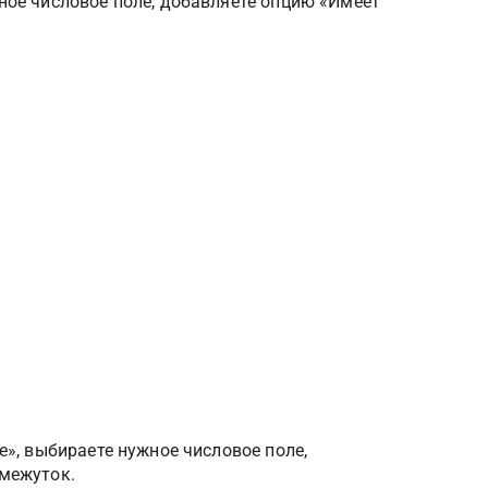
ое числовое поле, добавляете опцию «Имеет 
», выбираете нужное числовое поле, 
омежуток.