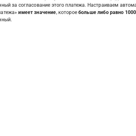
нный за согласование этого платежа. Настраиваем автома
атежа» 
имеет значение
, которое 
больше либо равно 100
нный.