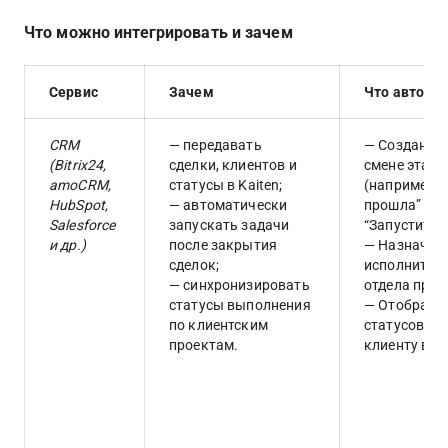
Что можно интегрировать и зачем
Сервис
Зачем
Что автома
CRM 
— передавать 
— Создание 
(Bitrix24, 
сделки, клиентов и 
смене этапа
amoCRM, 
статусы в Kaiten;
(например, 
HubSpot, 
— автоматически 
прошла” → з
Salesforce 
запускать задачи 
“Запустить 
и др.)
после закрытия 
— Назначени
сделок;
исполнителя
— синхронизировать 
отдела прод
статусы выполнения 
— Отображе
по клиентским 
статусов ра
проектам.
клиенту в с