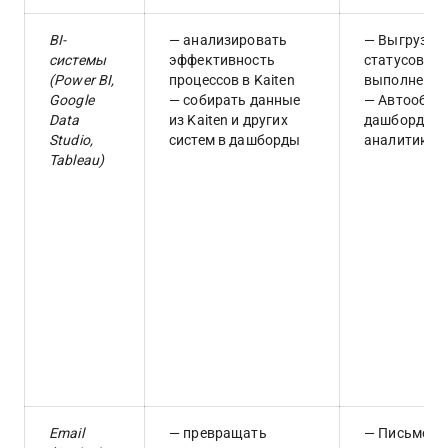
BI-
— анализировать 
— Выгрузка 
системы 
эффективность 
статусов, в
(Power BI, 
процессов в Kaiten
выполнения
Google 
— собирать данные 
— Автообнов
Data 
из Kaiten и других 
дашбордов д
Studio, 
систем в дашборды
аналитиков
Tableau)
Email 
— превращать 
— Письмо с 