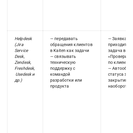
Helpdesk 
— передавать 
— Заявка «К
(Jira 
обращения клиентов 
приходит от
Service 
в Kaiten как задачи
задача в Kait
Desk, 
— связывать 
«Проверить 
Zendesk, 
техническую 
по клиенту 
Freshdesk,
поддержку с 
— Автообнов
 Usedesk и 
командой 
статуса зад
др.)
разработки или 
закрытии ти
продукта
наоборот