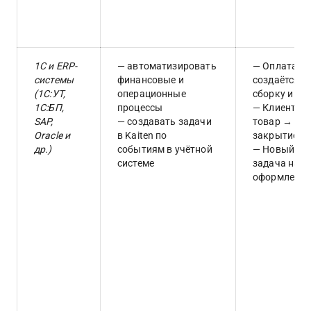
1С и ERP-
— автоматизировать 
— Оплата п
системы 
финансовые и 
создаётся з
(1С:УТ, 
операционные 
сборку и до
1С:БП, 
процессы
— Клиент по
SAP, 
— создавать задачи 
товар → зад
Oracle и 
в Kaiten по 
закрытие з
др.)
событиям в учётной 
— Новый кон
системе
задача на п
оформление