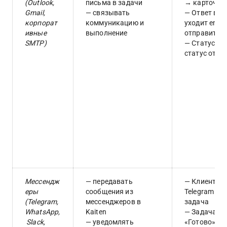
(Outlook, 
письма в задачи
→ карточка 
Gmail, 
— связывать 
— Ответ в з
корпорат
коммуникацию и 
уходит email
ивные 
выполнение
отправител
SMTP)
— Статус зад
статус отве
Мессендж
— передавать 
— Клиент пи
еры 
сообщения из 
Telegram → 
(Telegram, 
мессенджеров в 
задача
WhatsApp,
Kaiten
— Задача пе
 Slack, 
— уведомлять 
«Готово» → 